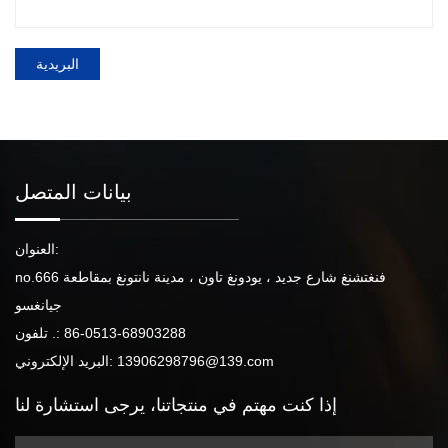
البريدية
بيانات المتصل
العنوان:
no.666 فنغتشنغ شارع جديد ، يودونغ تاون ، مدينة نانتونغ بمقاطعة
جيانغسو
86-0513-68903288
تلفون .:
13906298796@139.com
البريد الإلكتروني:
إذا كنت مهتم
في منتجاتنا،
يرجى استشارة لنا