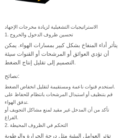
Methods
for
Stress
الاستراتيجيات التشغيلية لزيادة مخرجات الإجهاد
Output
1. تحسين ظروف الدخول والخروج
Enhancement
7
يتأثر أداء المنفاخ بشكل كبير بمسارات الهواء. يمكن
الاستنتاج
أن تؤدي العوائق أو المرشحات أو القنوات سيئة
التصميم إلى تقليل إنتاج الضغط.
نصائح:
استخدم قنوات ناعمة ومستقيمة لتقليل انخفاض الضغط.
قم بتنظيف أو استبدال المرشحات بانتظام للحفاظ على
تدفق الهواء.
تأكد من أن المدخل غير مقيد لمنع مشاكل التجويف أو
الفراغ.
2. التحكم في الظروف المحيطة
تؤثر العوامل البيئية مثل درجة الحرارة والرطوبة