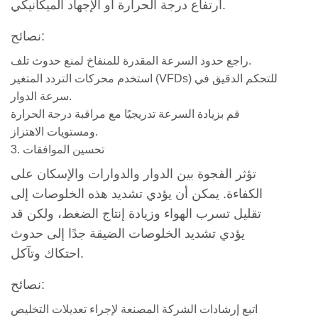
ارتفاع درجة الحرارة أو الإجهاد الميكانيكي.
في
الظروف
نصائح:
المحيطة
راجع حدود السرعة المقدرة للمنفاخ لمنع حدوث تلف.
3.3
استخدم محركات التردد المتغير (VFDs) للتحكم الدقيق في
3.
سرعة الدوار.
زيادة
قم بزيادة السرعة تدريجيًا مع مراقبة درجة الحرارة
الحمل
ومستويات الاهتزاز.
التدريجي
3. تحسين الموافقات
4
تؤثر الفجوة بين الدوار والدوارات والإسكان على
ممارسات
الكفاءة. يمكن أن يؤدي تشديد هذه الخلوصات إلى
الصيانة
تقليل تسرب الهواء وزيادة إنتاج الضغط، ولكن قد
لدعم
يؤدي تشديد الخلوصات الضيقة جدًا إلى حدوث
مخرجات
احتكاك وتآكل.
الضغط
العالي
نصائح:
4.1
اتبع إرشادات الشركة المصنعة لإجراء تعديلات التخليص
1.