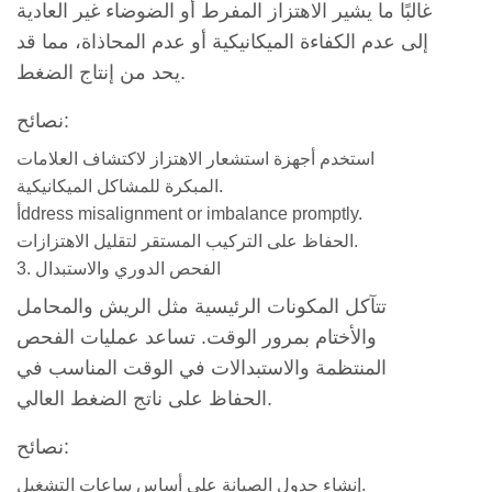
غالبًا ما يشير الاهتزاز المفرط أو الضوضاء غير العادية
إلى عدم الكفاءة الميكانيكية أو عدم المحاذاة، مما قد
يحد من إنتاج الضغط.
نصائح:
استخدم أجهزة استشعار الاهتزاز لاكتشاف العلامات
المبكرة للمشاكل الميكانيكية.
أddress misalignment or imbalance promptly.
الحفاظ على التركيب المستقر لتقليل الاهتزازات.
3. الفحص الدوري والاستبدال
تتآكل المكونات الرئيسية مثل الريش والمحامل
والأختام بمرور الوقت. تساعد عمليات الفحص
المنتظمة والاستبدالات في الوقت المناسب في
الحفاظ على ناتج الضغط العالي.
نصائح:
إنشاء جدول الصيانة على أساس ساعات التشغيل.