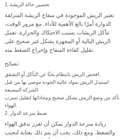
مصدر
1. تحسين حالة الريشة
الطاقة
تعتبر الريش الموجودة في منفاخ الريشة المنزلقة
3
الدوارة أمرًا بالغ الأهمية للأداء. مع مرور الوقت،
الاستراتيجيات
تتآكل الريشات بسبب الاحتكاك والحرارة. تعمل
التشغيلية
الريش البالية أو المجهزة بشكل غير صحيح على
لزيادة
تقليل كفاءة المنفاخ وإخراج الضغط منه.
مخرجات
الإجهاد
نصائح:
3.1
افحص الريش بانتظام بحثًا عن التآكل أو التشقق.
1.
استبدل الريش بمواد عالية الجودة موصى بها من قبل
تحسين
الشركة المصنعة.
ظروف
تأكد من وضع الريش بشكل صحيح ومحاذاتها لتقليل تسرب
الدخول
الهواء.
والخروج
2. ضبط سرعة الدوار
3.2
زيادة سرعة الدوار يمكن أن تعزز تدفق الهواء
2.
والضغط. ومع ذلك، يجب أن يتم ذلك بعناية لتجنب
التحكم