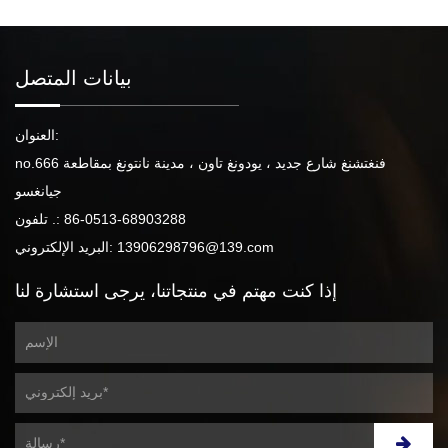
بيانات المتصل
العنوان:
no.666 فنغتشنغ شارع جديد ، يودونغ تاون ، مدينة نانتونغ بمقاطعة
جيانغسو
86-0513-68903288
تلفون .:
13906298796@139.com
البريد الإلكتروني:
إذا كنت مهتم
في منتجاتنا،
يرجى استشارة لنا