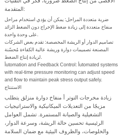
الأقصى من إنتاج الضغط ضروريًا، فكر في التقنيات
المتقدمة:
ضربة متعددة المراحل:
يمكن أن يؤدي استخدام مراحل
منفاخ متعددة إلى زيادة ضغط الإخراج دون الضغط الزائد
على وحدة واحدة.
تصاميم الدوار أو الريشة المخصصة:
تقدم بعض الشركات
المصنعة تصميمات دوارة وريشة عالية الكفاءة مُحسّنة
لزيادة إنتاج الضغط.
أutomated systems
أutomation and Feedback Control:
with real-time pressure monitoring can adjust speed
and flow to maintain peak stress output safely.
الاستنتاج
زيادة مخرجات التوتر أ
منفاخ دوارة منزلق
يتطلب
مزيجًا من التعديلات الميكانيكية والاستراتيجيات
التشغيلية والصيانة المستمرة. تشمل العوامل
الرئيسية تحسين حالة الريشة، وسرعة الدوار،
والخلوصات، والظروف البيئية مع ضمان السلامة