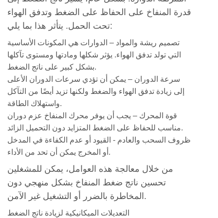
حالة
قدرة المنفاخ على الحفاظ على الضغط وتدفق الهواء
الريشة
تحت الحمل. يتأثر هذا بما يلي:
2.2
تصميم ريشة والمواد
– الدوارات هي المكونات الأساسية
2.
التي تولد تدفق الهواء. يؤثر شكلها ومادتها ومستوى تآكلها
ضبط
بشكل كبير على ناتج الضغط.
سرعة
سرعة الدوران
– يمكن أن تؤدي سرعات الدوران الأعلى
الدوار
إلى زيادة تدفق الهواء والضغط ولكنها تزيد أيضًا من التآكل
2.3
واستهلاك الطاقة.
3.
قوة المحرك
– يجب أن يوفر محرك المنفاخ عزم دوران
مناسب للحفاظ على الضغط المتزايد دون التحميل الزائد.
تحسين
ظروف السحب والعادم
- القيود أو عدم الكفاءة في المدخل
الموافقات
أو المخرج يمكن أن تحد من الأداء.
2.4
4.
من خلال معالجة هذه العوامل، يمكن للمشغلين
ترقية
تحسين ناتج ضغط المنفاخ بشكل منهجي دون
المحرك
المخاطرة بالضرر أو التشغيل غير الآمن.
أو
التعديلات الميكانيكية لزيادة ناتج الضغط