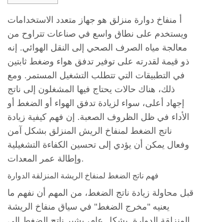
1
فهم
أ
منفاخ دوارة منزلق
هو جهاز متعدد الاستخدامات
ناتج
ويستخدم على نطاق واسع في صناعات تتراوح من
الضغط
معالجة مياه الصرف الصحي إلى النقل الهوائي. إنه
لمنفاخ
ذو قيمة لقدرته على توفير تدفق هواء وضغط ثابتين
الريشة
في التطبيقات التي تتطلب التشغيل المستمر. ومع
المنزلقة
ذلك، هناك حالات يحتاج فيها المشغلون إلى ناتج
الدوارة
إجهاد أعلى، سواء لزيادة تدفق الهواء أو الضغط أو
2
الأداء في ظل الظروف الصعبة. إن فهم كيفية زيادة
التعديلات
ناتج الضغط لمنفاخ الريش المنزلق بشكل آمن
الميكانيكية
وفعال يمكن أن يؤدي إلى تحسين الكفاءة التشغيلية
لزيادة
وإطالة عمر المعدات.
ناتج
فهم ناتج الضغط لمنفاخ الريشة المنزلقة الدوارة
الضغط
2.1
قبل محاولة زيادة ناتج الضغط، من المهم أن نفهم ما
1.
يعنيه "مخرج الضغط" في سياق منفاخ الريشة
تحسين
المنزلقة الدوارة. بشكل عام، يشير ناتج الضغط إلى