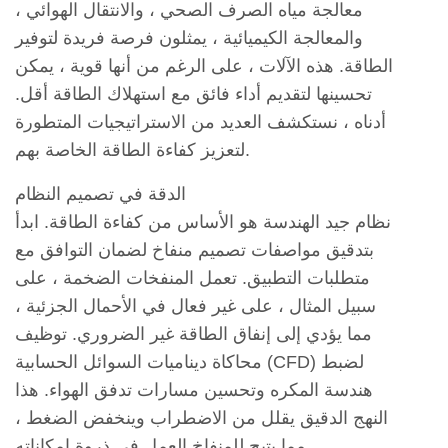
معالجة مياه الصرف الصحي ، والانتقال الهوائي ،
والمعالجة الكيميائية ، يمثلون فرصة فريدة لتوفير
الطاقة. هذه الآلات ، على الرغم من أنها قوية ، يمكن
تحسينها لتقديم أداء فائق مع استهلاك الطاقة أقل.
أدناه ، نستكشف العديد من الاستراتيجيات المتطورة
لتعزيز كفاءة الطاقة الخاصة بهم.
الدقة في تصميم النظام
نظام جيد الهندسة هو الأساس من كفاءة الطاقة. ابدأ
بتدقيق مواصفات تصميم منفاخ لضمان التوافق مع
متطلبات التطبيق. تعمل المنفخات الضخمة ، على
سبيل المثال ، على غير فعال في الأحمال الجزئية ،
مما يؤدي إلى إنفاق الطاقة غير الضروري. توظيف
محاكاة ديناميات السوائل الحسابية (CFD) لضبط
هندسة المكره وتحسين مسارات تدفق الهواء. هذا
النهج الدقيق يقلل من الاضطراب وينخفض ​​الضغط ،
مما يتيح للمنفاخ العمل في ذروة إمكاناته.