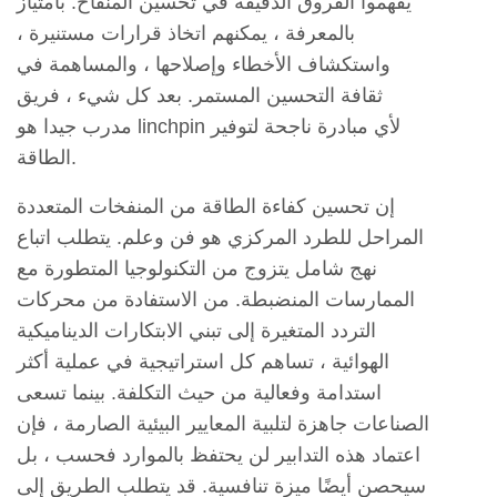
يفهموا الفروق الدقيقة في تحسين المنفاخ. بامتياز
بالمعرفة ، يمكنهم اتخاذ قرارات مستنيرة ،
واستكشاف الأخطاء وإصلاحها ، والمساهمة في
ثقافة التحسين المستمر. بعد كل شيء ، فريق
مدرب جيدا هو linchpin لأي مبادرة ناجحة لتوفير
الطاقة.
إن تحسين كفاءة الطاقة من المنفخات المتعددة
المراحل للطرد المركزي هو فن وعلم. يتطلب اتباع
نهج شامل يتزوج من التكنولوجيا المتطورة مع
الممارسات المنضبطة. من الاستفادة من محركات
التردد المتغيرة إلى تبني الابتكارات الديناميكية
الهوائية ، تساهم كل استراتيجية في عملية أكثر
استدامة وفعالية من حيث التكلفة. بينما تسعى
الصناعات جاهزة لتلبية المعايير البيئية الصارمة ، فإن
اعتماد هذه التدابير لن يحتفظ بالموارد فحسب ، بل
سيحصن أيضًا ميزة تنافسية. قد يتطلب الطريق إلى