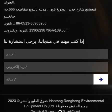
العنوان:
no.666 فنغتشنغ شارع جديد ، يودونغ تاون ، مدينة نانتونغ بمقاطعة
جيانغسو
86-0513-68903288
تلفون .:
13906298796@139.com
البريد الإلكتروني:
إذا كنت مهتم
في منتجاتنا،
يرجى استشارة لنا
حقوق الطبع والنشر © 2023 Nantong Rongheng Environmental
Equipment Co.,Ltd. جميع الحقوق محفوظة
Technical Support ：
Smart Cloud