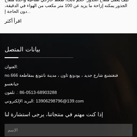
الجذور يمكنه إزاحة ما يزيد عن 100 متر مكعب من الهواء في الدقيقة،
دون الحاجة إ...
اقرأ أكثر
بيانات المتصل
العنوان:
no.666 فنغتشنغ شارع جديد ، يودونغ تاون ، مدينة نانتونغ بمقاطعة
جيانغسو
86-0513-68903288
تلفون .:
13906298796@139.com
البريد الإلكتروني:
إذا كنت مهتم
في منتجاتنا،
يرجى استشارة لنا