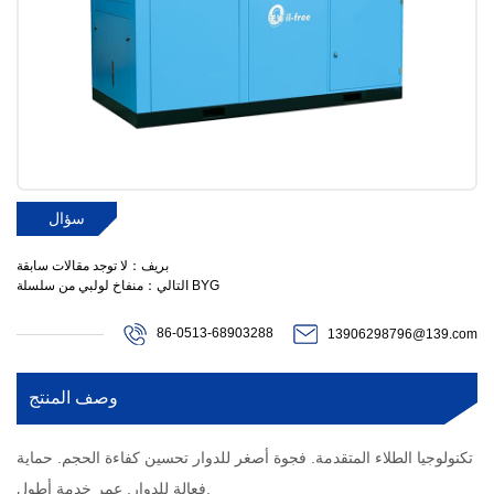
سؤال
بريف：لا توجد مقالات سابقة
التالي：منفاخ لولبي من سلسلة BYG
86-0513-68903288
13906298796@139.com
وصف المنتج
تكنولوجيا الطلاء المتقدمة. فجوة أصغر للدوار تحسين كفاءة الحجم. حماية
فعالة للدوار. عمر خدمة أطول.